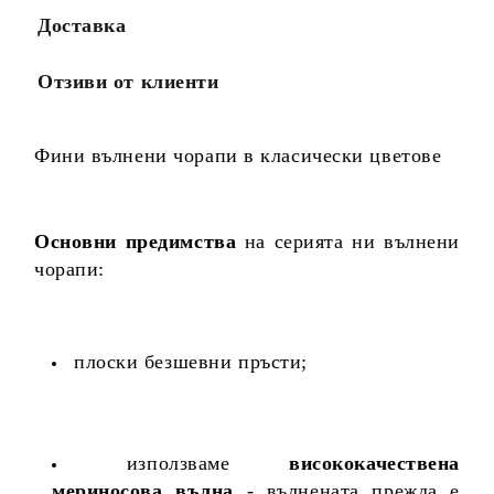
Доставка
Отзиви от клиенти
Фини вълнени чорапи в класически цветове
Основни предимства
на серията ни вълнени
чорапи:
плоски безшевни пръсти;
използваме
висококачествена
мериносова вълна
- вълнената прежда е