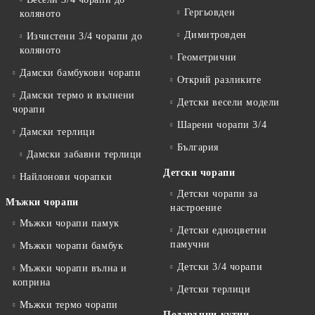
Гергьовден
коляното
Димитровден
Изчистени 3/4 чорапи до
коляното
Геометрични
Дамски бамбукови чорапи
Открий разликите
Дамски термо и вълнени
Детски весели модели
чорапи
Шарени чорапи 3/4
Дамски терлици
България
Дамски забавни терлици
Детски чорапи
Найлонови чорапки
Детски чорапи за
Мъжки чорапи
настроение
Мъжки чорапи памук
Детски едноцветни
памучни
Мъжки чорапи бамбук
Детски 3/4 чорапи
Мъжки чорапи вълна и
коприна
Детски терлици
Мъжки термо чорапи
Подаръчни кутии