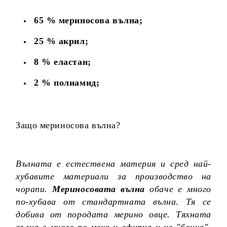
65 % мериносова вълна;
25 % акрил;
8 % еластан;
2 % полиамид;
Защо мериносова вълна?
Вълната е естествена материя и сред най-
хубавите материали за производство на
чорапи.
Мериносовата вълна
обаче е много
по-хубава от стандартната вълна. Тя се
добива от породата мерино овце. Тяхната
вълна е много по-мека и ефирна и не "боцка".