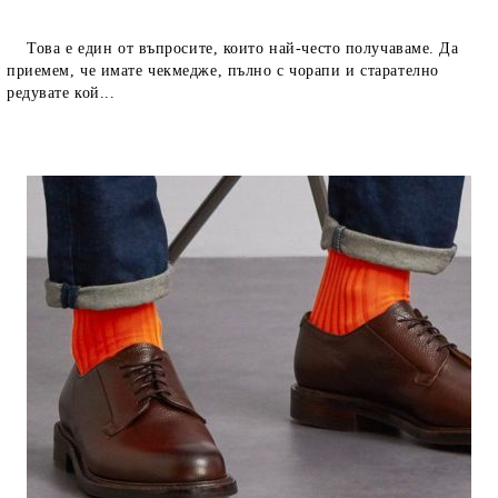
Това е един от въпросите, които най-често получаваме. Да
приемем, че имате чекмедже, пълно с чорапи и старателно
редувате кой...