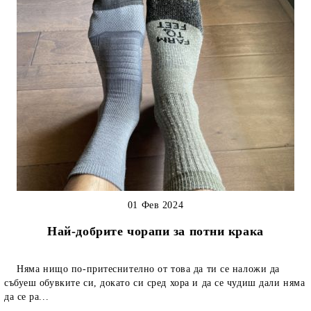
01 Фев 2024
Най-добрите чорапи за потни крака
Няма нищо по-притеснително от това да ти се наложи да
събуеш обувките си, докато си сред хора и да се чудиш дали няма
да се ра...