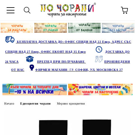
БЕЗПЛАТНА ДОСТАВКА ДО: ОФИС СПИДИ НАД 22 Евро, АДРЕС СЪС
СПИДИ НАД 27 Евро, ОФИС ЕКОНТ НАД 35 Евро
ДОСТАВКА ДО
24 ЧАСА
ПРЕГЛЕД ПРИ ПОЛУЧАВАНЕ
ПРОИЗВЕДЕНИ
ОТ НАС
ФИРМЕН МАГАЗИН
: ГР.
СОФИЯ, УЛ. МОСКОВСКА 27
Начало
Едноцветни чорапи
Мерино едноцветни