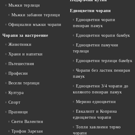
Мъжки терлици
Едноцветни чорапи
Мъжки забавни терлици
Едноцветни чорапи
Официални мъжки чорапи
пениран памук
Чорапи за настроение
Едноцветни чорапи бамбук
Животинки
Едноцветни памучни
терлици
Храни и напитки
Едноцветни терлици бамбук
Пътешествия
Чорапи без ластик пениран
Професии
памук
Весели терлици
Едноцветни 3/4 чорапи до
коляното пениран памук
Култура
Мерино едноцветни
Спорт
Евкалипт и Коприна
Празници
едноцветни чорапи
Свети Валентин
Топли хавлиени термо
Трифон Зарезан
чорапи