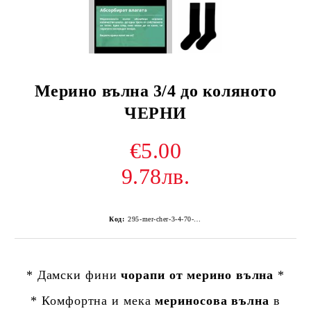
Мерино вълна 3/4 до коляното
ЧЕРНИ
€5.00
9.78лв.
Код:
295-mer-cher-3-4-70-30-Z415Z--1
* Дамски фини
чорапи от мерино вълна
*
* Комфортна и мека
мериносова вълна
в