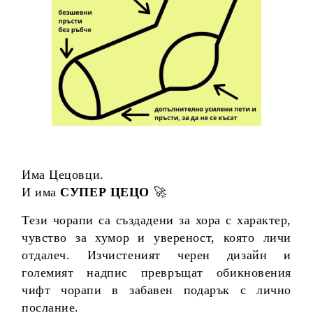
Има Цецовци.
И има
СУПЕР ЦЕЦО
🚀
Тези чорапи са създадени за хора с характер,
чувство за хумор и увереност, която личи
отдалеч. Изчистеният черен дизайн и
големият надпис превръщат обикновения
чифт чорапи в забавен подарък с лично
послание.