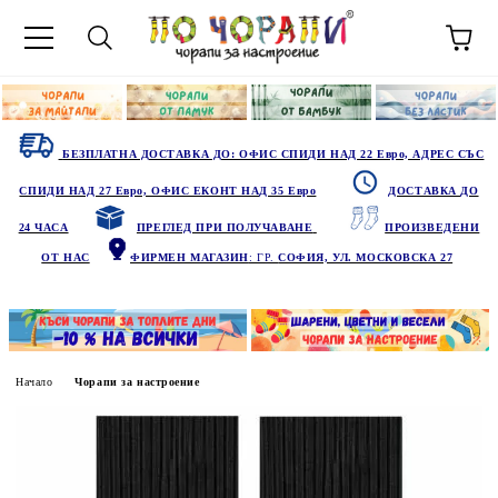
БЕЗПЛАТНА ДОСТАВКА ДО: ОФИС СПИДИ НАД 22 Евро, АДРЕС СЪС
СПИДИ НАД 27 Евро, ОФИС ЕКОНТ НАД 35 Евро
ДОСТАВКА ДО
24 ЧАСА
ПРЕГЛЕД ПРИ ПОЛУЧАВАНЕ
ПРОИЗВЕДЕНИ
ОТ НАС
ФИРМЕН МАГАЗИН
: ГР.
СОФИЯ, УЛ. МОСКОВСКА 27
Начало
Чорапи за настроение