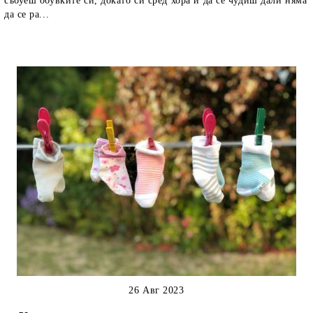
събуеш обувките си, докато си сред хора и да се чудиш дали няма
да се ра...
26 Авг 2023