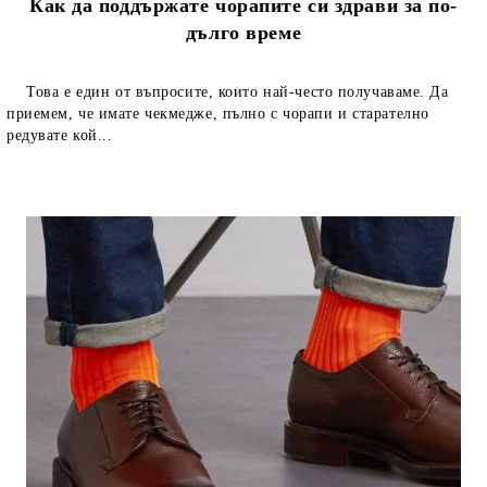
Как да поддържате чорапите си здрави за по-
дълго време
Това е един от въпросите, които най-често получаваме. Да
приемем, че имате чекмедже, пълно с чорапи и старателно
редувате кой...