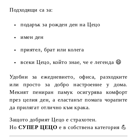
Подходящи са за:
подарък за рожден ден на Цецо
имен ден
приятел, брат или колега
всеки Цецо, който знае, че е легенда 😄
Удобни за ежедневието, офиса, разходките
или просто за добро настроение у дома.
Мекият пениран памук осигурява комфорт
през целия ден, а еластанът помага чорапите
да прилягат отлично към крака.
Защото добрият Цецо е страхотен.
Но
СУПЕР ЦЕЦО
е в собствена категория 💪