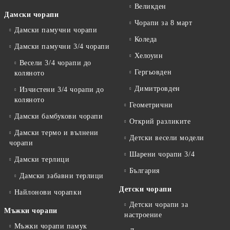
Великден
Дамски чорапи
Чорапи за 8 март
Дамски памучни чорапи
Коледа
Дамски памучни 3/4 чорапи
Хелоуин
Весели 3/4 чорапи до
Гергьовден
коляното
Димитровден
Изчистени 3/4 чорапи до
коляното
Геометрични
Дамски бамбукови чорапи
Открий разликите
Дамски термо и вълнени
Детски весели модели
чорапи
Шарени чорапи 3/4
Дамски терлици
България
Дамски забавни терлици
Детски чорапи
Найлонови чорапки
Детски чорапи за
Мъжки чорапи
настроение
Мъжки чорапи памук