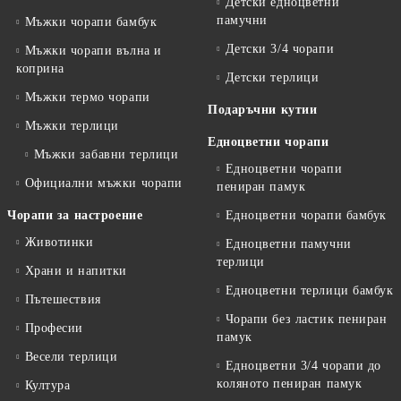
Детски едноцветни
памучни
Мъжки чорапи бамбук
Детски 3/4 чорапи
Мъжки чорапи вълна и
коприна
Детски терлици
Мъжки термо чорапи
Подаръчни кутии
Мъжки терлици
Едноцветни чорапи
Мъжки забавни терлици
Едноцветни чорапи
Официални мъжки чорапи
пениран памук
Чорапи за настроение
Едноцветни чорапи бамбук
Животинки
Едноцветни памучни
терлици
Храни и напитки
Едноцветни терлици бамбук
Пътешествия
Чорапи без ластик пениран
Професии
памук
Весели терлици
Едноцветни 3/4 чорапи до
коляното пениран памук
Култура