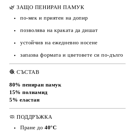
🌿 ЗАЩО ПЕНИРАН ПАМУК
по-мек и приятен на допир
позволява на краката да дишат
устойчив на ежедневно носене
запазва формата и цветовете си по-дълго
🧶 СЪСТАВ
80% пениран памук
15% полиамид
5% еластан
🧼 ПОДДРЪЖКА
Пране до
40°C