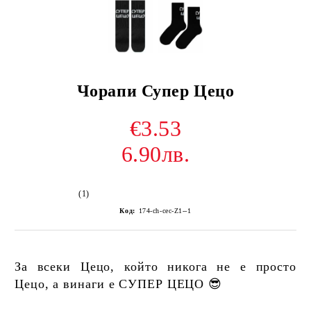
Чорапи Супер Цецо
€3.53
6.90лв.
(1)
Код:
174-ch-cec-Z1--1
За всеки Цецо, който никога не е просто
Цецо, а винаги е СУПЕР ЦЕЦО 😎