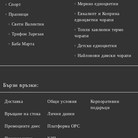
Мерино едноцветни
Спорт
Евкалипт и Коприна
Празници
едноцветни чорапи
Свети Валентин
Топли хавлиени термо
Трифон Зарезан
чорапи
Баба Марта
Детски едноцветни
Найлонови дамски чорапи
Бързи връзки:
Доставка
Общи условия
Корпоративни
подаръци
Връщане на стока
Лични данни
Промоциите днес
Платформа ОРС