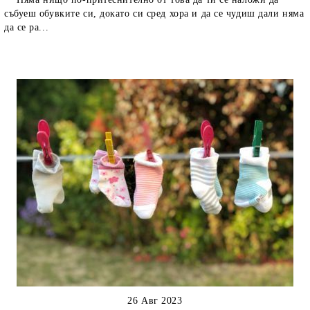
събуеш обувките си, докато си сред хора и да се чудиш дали няма
да се ра...
26 Авг 2023