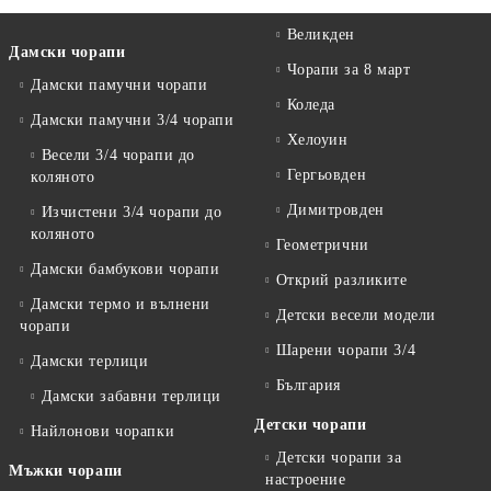
Великден
Дамски чорапи
Чорапи за 8 март
Дамски памучни чорапи
Коледа
Дамски памучни 3/4 чорапи
Хелоуин
Весели 3/4 чорапи до
Гергьовден
коляното
Димитровден
Изчистени 3/4 чорапи до
коляното
Геометрични
Дамски бамбукови чорапи
Открий разликите
Дамски термо и вълнени
Детски весели модели
чорапи
Шарени чорапи 3/4
Дамски терлици
България
Дамски забавни терлици
Детски чорапи
Найлонови чорапки
Детски чорапи за
Мъжки чорапи
настроение