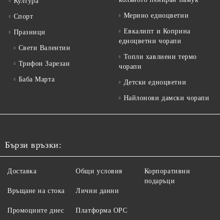
Култура
Мерино едноцветни
Спорт
Евкалипт и Коприна
Празници
едноцветни чорапи
Свети Валентин
Топли хавлиени термо
Трифон Зарезан
чорапи
Баба Марта
Детски едноцветни
Найлонови дамски чорапи
Бързи връзки:
Доставка
Общи условия
Корпоративни
подаръци
Връщане на стока
Лични данни
Промоциите днес
Платформа ОРС