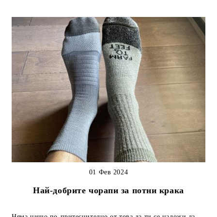
01 Фев 2024
Най-добрите чорапи за потни крака
Няма нищо по-притеснително от това да ти се наложи да