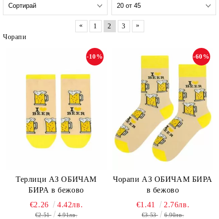
«
»
1
2
3
Чорапи
-10%
-60%
Терлици АЗ ОБИЧАМ
Чорапи АЗ ОБИЧАМ БИРА
БИРА в бежово
в бежово
€2.26
4.42лв.
€1.41
2.76лв.
€2.51
4.91лв.
€3.53
6.90лв.