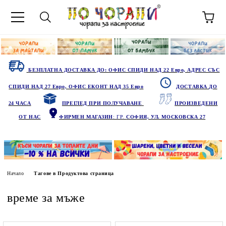
БЕЗПЛАТНА ДОСТАВКА ДО: ОФИС СПИДИ НАД 22 Евро, АДРЕС СЪС
СПИДИ НАД 27 Евро, ОФИС ЕКОНТ НАД 35 Евро
ДОСТАВКА ДО
24 ЧАСА
ПРЕГЛЕД ПРИ ПОЛУЧАВАНЕ
ПРОИЗВЕДЕНИ
ОТ НАС
ФИРМЕН МАГАЗИН
: ГР.
СОФИЯ, УЛ. МОСКОВСКА 27
Начало
Тагове в Продуктова страница
време за мъже