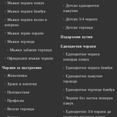
Мъжки чорапи памук
Детски едноцветни
памучни
Мъжки чорапи бамбук
Детски 3/4 чорапи
Мъжки чорапи вълна и
коприна
Детски терлици
Мъжки термо чорапи
Подаръчни кутии
Мъжки терлици
Едноцветни чорапи
Мъжки забавни терлици
Едноцветни чорапи
Официални мъжки чорапи
пениран памук
Чорапи за настроение
Едноцветни чорапи бамбук
Животинки
Едноцветни памучни
терлици
Храни и напитки
Едноцветни терлици бамбук
Пътешествия
Чорапи без ластик пениран
Професии
памук
Весели терлици
Едноцветни 3/4 чорапи до
коляното пениран памук