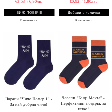
€3.53
6.90лв.
€0.92
1.80лв.
ВИЖ ПОВЕЧЕ
В наличност
В наличност
Чорапи "Баща Мечта" -
Чорапи "Чичо Номер 1" -
Перфектният подарък за
За най-добрия чичо!
татко!