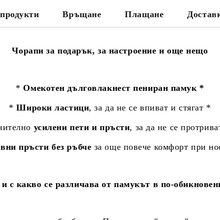
продукти
Връщане
Плащане
Достав
Чорапи за подарък, за настроение и още нещо
*
Омекотен дълговлакнест пениран памук *
*
Широки ластици
, за да не се впиват и стягат *
нително
усилени пети и пръсти
, за да не се протрива
вни пръсти без ръбче
за още повече комфорт при но
и с какво се различава от памукът в по-обикновен