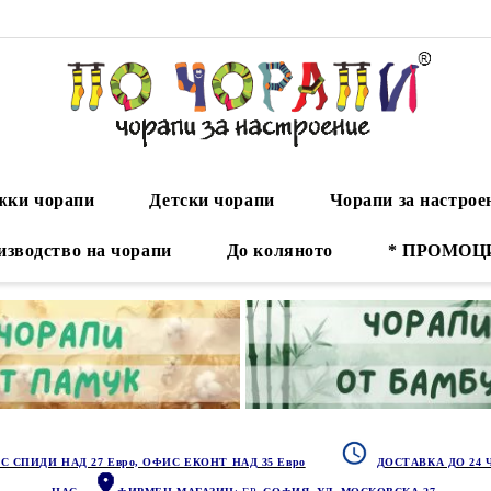
ки чорапи
Детски чорапи
Чорапи за настрое
изводство на чорапи
До коляното
* ПРОМОЦ
С СПИДИ НАД 27 Евро, ОФИС ЕКОНТ НАД 35 Евро
ДОСТАВКА ДО 24 