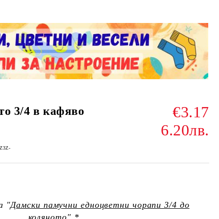
€3.17
то 3/4 в кафяво
6.20лв.
-Z3Z-
а "
Дамски памучни едноцветни чорапи 3/4 до
коляното
" *