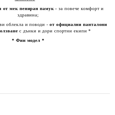
я от мек пениран памук -
за повече комфорт и
здравина;
ви облекла и поводи -
от официални панталони
ползване
с дънки и дори спортни екипи *
* Фин модел *