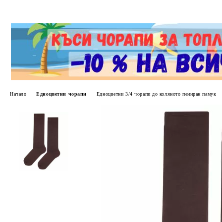
Начало
Едноцветни чорапи
Едноцветни 3/4 чорапи до коляното пениран памук