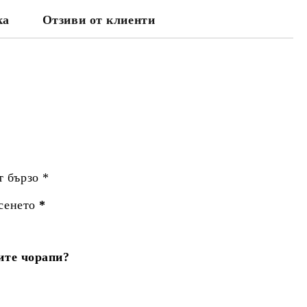
ка
Отзиви от клиенти
т бързо *
сенето
*
ите чорапи?