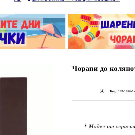
НАС
ФИРМЕН МАГАЗИН
: ГР.
СОФИЯ, УЛ. МОСКОВСКА 27
Чорапи до коляно
(4)
Код:
103-1046-1
* Модел от серият