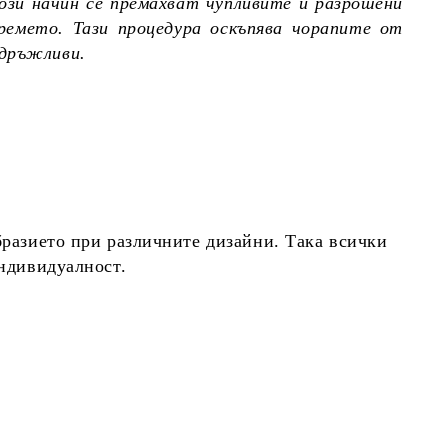
ози начин се премахват чупливите и разрошени
ремето. Тази процедура оскъпява чорапите от
здръжливи.
бразието при различните дизайни. Така всички
индивидуалност.