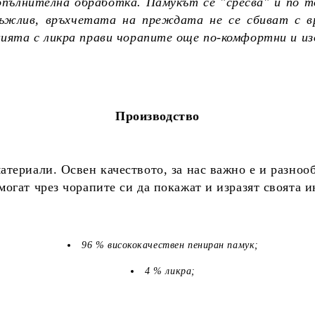
опълнителна обработка. Памукът се "сресва" и по т
дръжлив, връхчетата на преждата не се сбиват с в
цията с ликра прави чорапите още по-комфортни и и
Производство
териали. Освен качеството, за нас важно е и разноо
огат чрез чорапите си да покажат и изразят своята 
96 % висококачествен пениран памук;
4 % ликра;