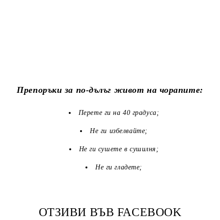
Препоръки за по-дълъг живот на чорапите:
Перете ги на 40 градуса;
Не ги избелвайте;
Не ги сушете в сушилня;
Не ги гладете;
ОТЗИВИ ВЪВ FACEBOOK