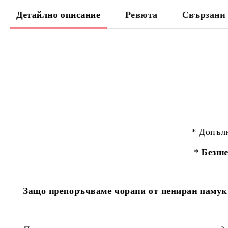
Детайлно описание
Ревюта
Свързани 
* Допъл
*
Безше
Защо препоръчваме чорапи от пениран памук 