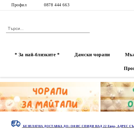
Профил
0878 444 663
* За най-близките *
Дамски чорапи
Мъж
Про
БЕЗПЛАТНА ДОСТАВКА ДО: ОФИС СПИДИ НАД 22 Евро, АДРЕС СЪ