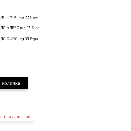
а ДО ОФИС над 22 Евро
а ДО АДРЕС над 27 Евро
Добави в желани
а ДО ОФИС над 35 Евро
н памук чорапи