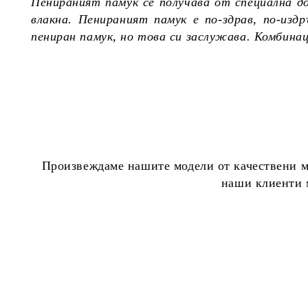
Пенираният памук се получава от специална д
влакна. Пенираният памук е по-здрав, по-из
пениран памук, но това си заслужава. Комбина
Произвеждаме нашите модели от качествени ма
наши клиенти м