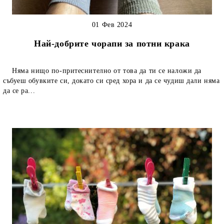
01 Фев 2024
Най-добрите чорапи за потни крака
Няма нищо по-притеснително от това да ти се наложи да
събуеш обувките си, докато си сред хора и да се чудиш дали няма
да се ра...