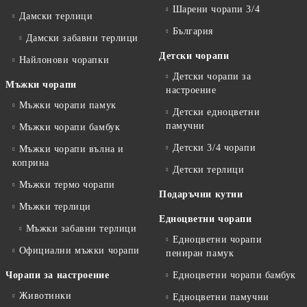
Шарени чорапи 3/4
Дамски терлици
България
Дамски забавни терлици
Детски чорапи
Найлонови чорапки
Детски чорапи за
Мъжки чорапи
настроение
Мъжки чорапи памук
Детски едноцветни
памучни
Мъжки чорапи бамбук
Детски 3/4 чорапи
Мъжки чорапи вълна и
коприна
Детски терлици
Мъжки термо чорапи
Подаръчни кутии
Мъжки терлици
Едноцветни чорапи
Мъжки забавни терлици
Едноцветни чорапи
Официални мъжки чорапи
пениран памук
Чорапи за настроение
Едноцветни чорапи бамбук
Животинки
Едноцветни памучни