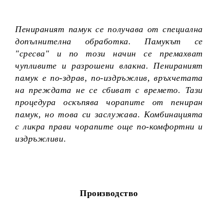
Пенираният памук се получава от специална
допълнителна обработка. Памукът се
"сресва" и по този начин се премахват
чупливите и разрошени влакна. Пенираният
памук е по-здрав, по-издръжлив, връхчетата
на преждата не се сбиват с времето. Тази
процедура оскъпява чорапите от пениран
памук, но това си заслужава. Комбинацията
с ликра прави чорапите още по-комфортни и
издръжливи.
Производство