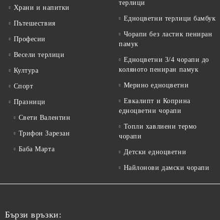
терлици
Храни и напитки
Едноцветни терлици бамбук
Пътешествия
Чорапи без ластик пениран
Професии
памук
Весели терлици
Едноцветни 3/4 чорапи до
коляното пениран памук
Култура
Мерино едноцветни
Спорт
Евкалипт и Коприна
Празници
едноцветни чорапи
Свети Валентин
Топли хавлиени термо
Трифон Зарезан
чорапи
Баба Марта
Детски едноцветни
Найлонови дамски чорапи
Бързи връзки: