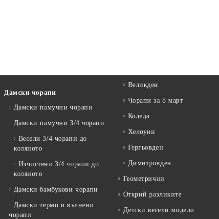
Великден
Дамски чорапи
Чорапи за 8 март
Дамски памучни чорапи
Коледа
Дамски памучни 3/4 чорапи
Хелоуин
Весели 3/4 чорапи до
Гергьовден
коляното
Димитровден
Изчистени 3/4 чорапи до
коляното
Геометрични
Дамски бамбукови чорапи
Открий разликите
Дамски термо и вълнени
Детски весели модели
чорапи