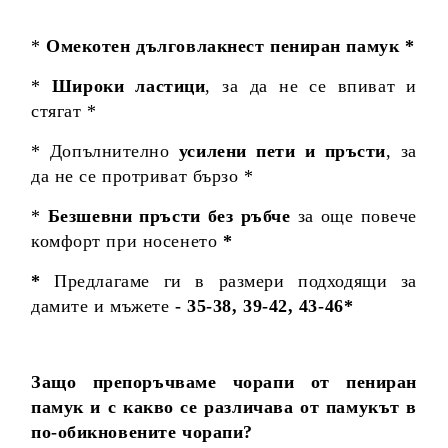
*
Омекотен дълговлакнест пениран памук *
*
Широки ластици
, за да не се впиват и
стягат *
* Допълнително
усилени пети и пръсти
, за
да не се протриват бързо *
*
Безшевни пръсти без ръбче
за още повече
комфорт при носенето
*
*
Предлагаме ги в размери подходящи за
дамите и мъжете
- 35-38, 39-42, 43-46*
Защо препоръчваме чорапи от пениран
памук и с какво се различава от памукът в
по-обикновените чорапи?