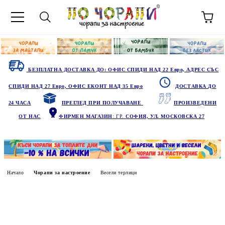
БЕЗПЛАТНА ДОСТАВКА ДО: ОФИС СПИДИ НАД 22 Евро, АДРЕС СЪС
СПИДИ НАД 27 Евро, ОФИС ЕКОНТ НАД 35 Евро
ДОСТАВКА ДО
24 ЧАСА
ПРЕГЛЕД ПРИ ПОЛУЧАВАНЕ
ПРОИЗВЕДЕНИ
ОТ НАС
ФИРМЕН МАГАЗИН
: ГР.
СОФИЯ, УЛ. МОСКОВСКА 27
Начало
Чорапи за настроение
Весели терлици