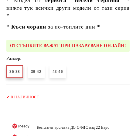
* Модел от
серията "Весели терлици"
-
вижте тук
всички други модели от тази серия
*
*
Къси чорапи
за по-топлите дни *
ОТСТЪПКИТЕ ВАЖАТ ПРИ ПАЗАРУВАНЕ ОНЛАЙН!
Размер:
35-38
39-42
43-46
Добави в желани
✔
В НАЛИЧНОСТ
Безплатна доставка ДО ОФИС над 22 Евро